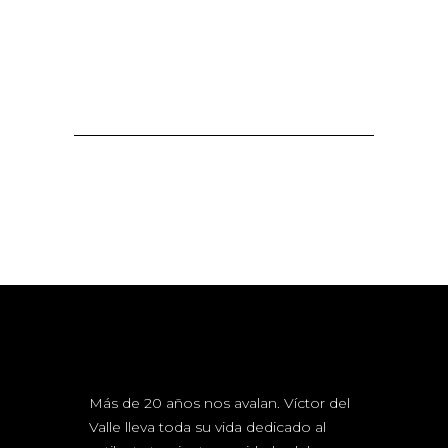
Más de 20 años nos avalan. Víctor del
Valle lleva toda su vida dedicado al