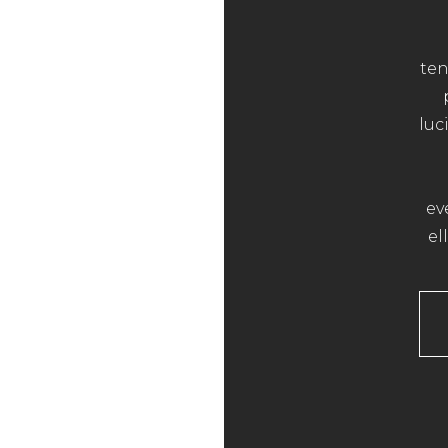
ten
luc
ev
el