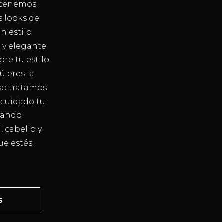
e tenemos
s looks de
n estilo
o y elegante
re tu estilo
ú eres la
so tratamos
 cuidado tu
izando
, cabello y
ue estés
S