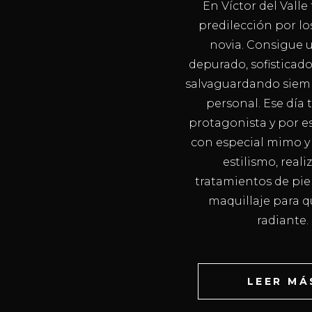
En Víctor del Vall
predilección por lo
novia. Consigue u
depurado, sofisticad
salvaguardando siemp
personal. Ese día t
protagonista y por e
con especial mimo y
estilismo, real
tratamientos de piel
maquillaje para q
radiante.
LEER MÁ