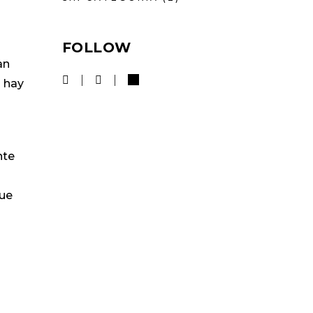
FOLLOW
an
o hay
nte
que