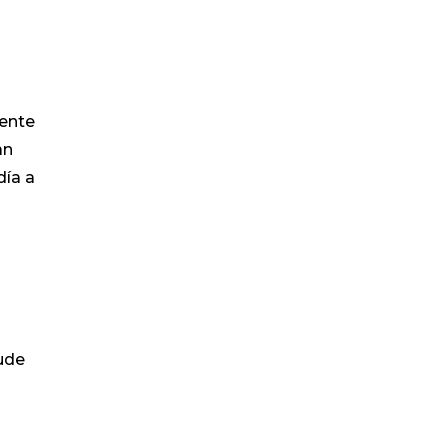
ente
an
día a
yude