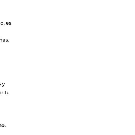
o, es
has.
 y
r tu
zo.