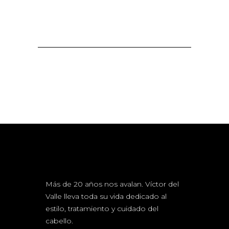
Más de 20 años nos avalan. Víctor del
Valle lleva toda su vida dedicado al
estilo, tratamiento y cuidado del
cabello.