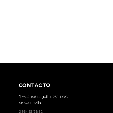
CONTACTO
Av. José Laguillo, 25 1 LOC 1,
41003 Sevilla
954 53 76 92