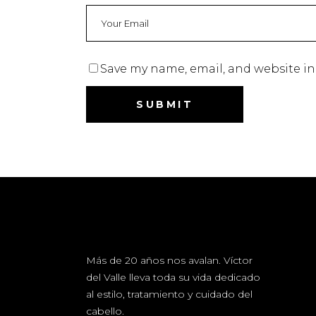
Save my name, email, and website in
Más de 20 años nos avalan. Víctor
del Valle lleva toda su vida dedicado
al estilo, tratamiento y cuidado del
cabello.