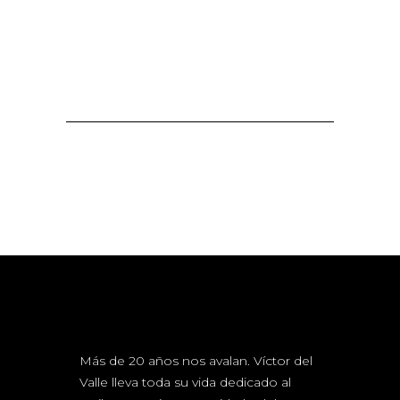
Más de 20 años nos avalan. Víctor del
Valle lleva toda su vida dedicado al