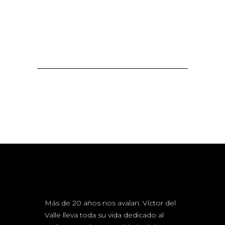
Más de 20 años nos avalan. Víctor del
Valle lleva toda su vida dedicado al