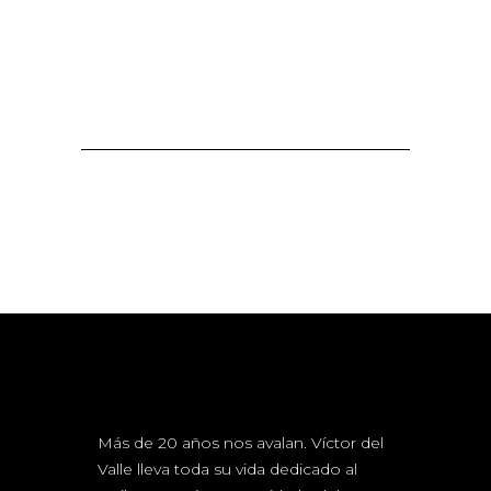
Más de 20 años nos avalan. Víctor del
Valle lleva toda su vida dedicado al