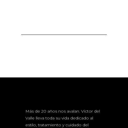
Más de 20 años nos avalan. Víctor del
Valle lleva toda su vida dedicado al
estilo, tratamiento y cuidado del