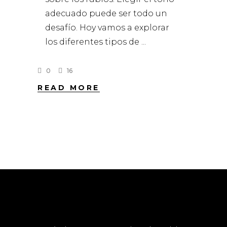
adecuado puede ser todo un
desafío. Hoy vamos a explorar
los diferentes tipos de
0
16
READ MORE