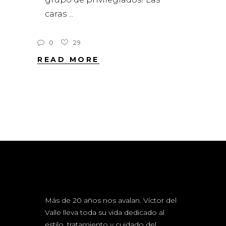
caras
0
29
READ MORE
Más de 20 años nos avalan. Víctor del
Valle lleva toda su vida dedicado al
estilo, tratamiento y cuidado del