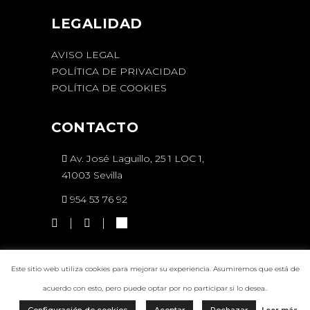
LEGALIDAD
AVISO LEGAL
POLÍTICA DE PRIVACIDAD
POLÍTICA DE COOKIES
CONTACTO
Av. José Laguillo, 25 1 LOC 1,
41003 Sevilla
954 53 76 92
Este sitio web utiliza cookies para mejorar su experiencia. Asumiremos que está de
acuerdo con esto, pero puede optar por no participar si lo desea..
Víctor Del Valle – 2023 Copyright © |